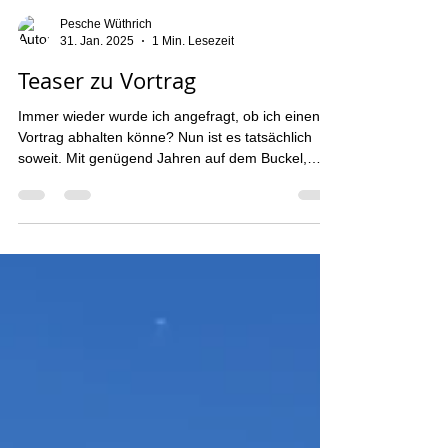
Pesche Wüthrich
31. Jan. 2025
1 Min. Lesezeit
Teaser zu Vortrag
Immer wieder wurde ich angefragt, ob ich einen
Vortrag abhalten könne? Nun ist es tatsächlich
soweit. Mit genügend Jahren auf dem Buckel,
vermehren sich die Geschichten. Einige davon,
erzähle ich gerne. 47 Jahre Sportklettern, von den
Anfängen, die ich als Teenager erleben durfte, bis
in die Neuzeit. Und das Virus, die Passion ist
geblieben. Hier nun der Teaser... viel Spass! Bist
du interessiert am Vortrag? Ich komme gerne
vorbei! Kontakt: info@bigwall.ch