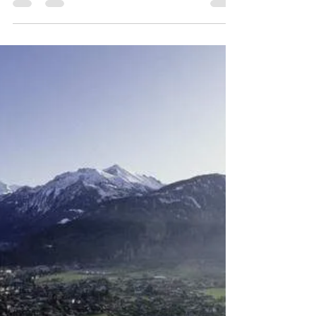
Ein „Zücchin“ im Tessin „Zücchin“ kommt vom
italienischen Wort „zucca“ (Kürbis). Zücchin ist ein
leicht ironischer Übername für uns...