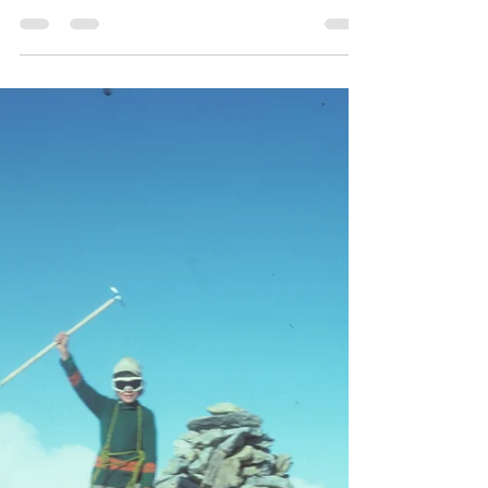
Pesche Wüthrich
12. Jan. 2021
3 Min. Lesezeit
Der Schritt zum Profi und die
Sponsoren 2/4
Mit ganz vielen genialen Erlebnissen im Gepäck,
aber auch der Erkenntnis, dass das Leben als
reisender Kletterer in den USA, nicht mehr...